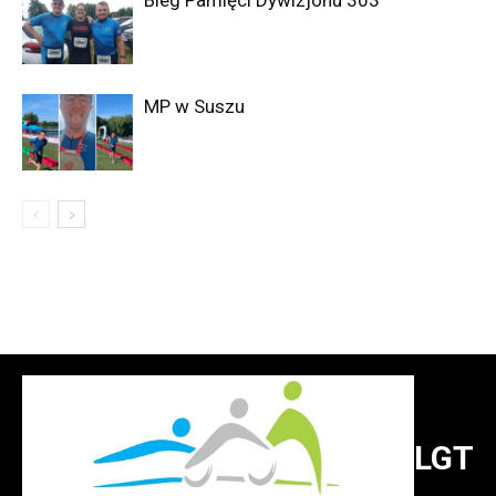
Bieg Pamięci Dywizjonu 303
MP w Suszu
LGT