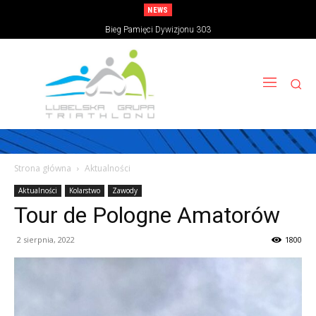
NEWS
Bieg Pamięci Dywizjonu 303
Strona główna
Aktualności
Aktualności
Kolarstwo
Zawody
Tour de Pologne Amatorów
2 sierpnia, 2022
1800